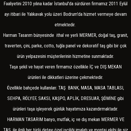
BEZEME RÖLYEFLER
Faaliyetini 2010 yılına kadar İstanbul'da sürdüren firmamız 2011 Eylül
APLİK
ayı itibari ile Yalıkavak yolu üzeri Bodrum'da hizmet vermeye devam
ÇİNİ YER DESENLİ KAROLARI
etmektedir.
PODİMA
Harman Tasarım bünyesinde ithal ve yerli MERMER, doğal taş, granit,
COTTO YER DÖŞEME
traverten, çini, parke, cotto, tuğla panel ve dekoratif taş gibi bir çok
KAPLAMA STONEWRAP
ürün yelpazesini müşterilerinin hizmetine sunmaktadır.
MOZAİK VE PATLATMA
Taşa şekil ve hayat veren firmamız özellikle İÇ ve DIŞ MEKAN
ŞÖMİNE
ürünleri ile dikkatleri üzerine çekmektedir.
ŞÖMİNE AKSESUARLARI
Özellikle bahçede kullanılan: TAŞ BANK, MASA, MASA TABLASI,
ŞÖMİNE -BACASIZ KALİFLAME
SEHPA, RÖLYEF, SAKSI, KAŞPO, APLİK, DRESUAR, ŞÖMİNE gibi
ATÖLYE UYGULAMALARI
ürünleri taşa işleyerek günlük hayatımıza kazandırmaktadır.
HARMAN TASARIM banyo, mutfak, iç ve dış mekan MERMER VE
TAŞ ile ilgili her türlü detayı özel işçiliği imalatı ve montaj ekibi ile siz