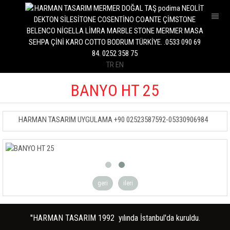
İÇ MEKAN
DIŞ MEKAN
MUTFAK
TR
EN
BANYO
HAVUZ
BANYO HT 25
PLAKALAR
HARMAN TASARIM UYGULAMA +90 02523587592-05330906984
MASA
SEHPA
DRESUAR
BANK
geri
ileri
ÇEŞME
SAKSI
''HARMAN TASARIM 1992 yılında İstanbul'da kuruldu.