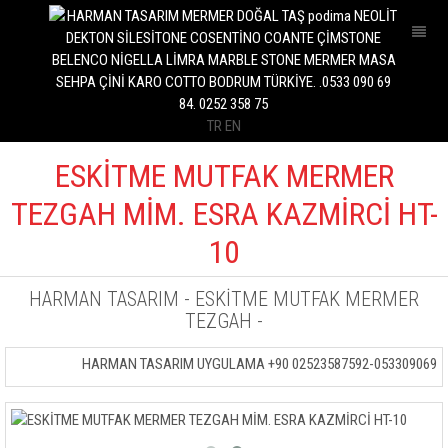
İÇ MEKAN
İÇ MEKAN
DIŞ MEKAN
DIŞ MEKAN
MUTFAK
MUTFAK
TR
EN
BANYO
BANYO
HAVUZ
HAVUZ
ESKİTME MUTFAK MERMER
PLAKALAR
PLAKALAR
TEZGAH MİM. ESRA KAZMİRCİ HT-
MASA
MASA
10
SEHPA
SEHPA
HARMAN TASARIM
-
ESKİTME MUTFAK MERMER
DRESUAR
DRESUAR
TEZGAH
-
BANK
BANK
HARMAN TASARIM UYGULAMA +90 02523587592-05330906984
ÇEŞME
ÇEŞME
SAKSI
SAKSI