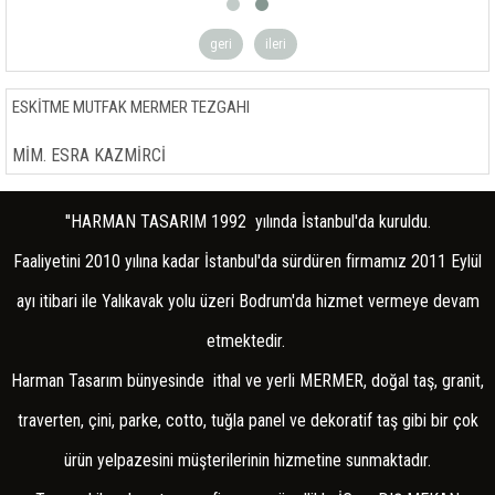
BEZEME RÖLYEFLER
BEZEME RÖLYEFLER
APLİK
APLİK
geri
ileri
ÇİNİ YER DESENLİ KAROLARI
ÇİNİ YER DESENLİ KAROLARI
ESKİTME MUTFAK MERMER TEZGAHI
PODİMA
PODİMA
MİM. ESRA KAZMİRCİ
COTTO YER DÖŞEME
COTTO YER DÖŞEME
KAPLAMA STONEWRAP
KAPLAMA STONEWRAP
''HARMAN TASARIM 1992 yılında İstanbul'da kuruldu.
MOZAİK VE PATLATMA
MOZAİK VE PATLATMA
Faaliyetini 2010 yılına kadar İstanbul'da sürdüren firmamız 2011 Eylül
ŞÖMİNE
ŞÖMİNE
ayı itibari ile Yalıkavak yolu üzeri Bodrum'da hizmet vermeye devam
ŞÖMİNE AKSESUARLARI
ŞÖMİNE AKSESUARLARI
etmektedir.
ŞÖMİNE -BACASIZ KALİFLAME
ŞÖMİNE -BACASIZ KALİFLAME
Harman Tasarım bünyesinde ithal ve yerli MERMER, doğal taş, granit,
ATÖLYE UYGULAMALARI
ATÖLYE UYGULAMALARI
traverten, çini, parke, cotto, tuğla panel ve dekoratif taş gibi bir çok
ürün yelpazesini müşterilerinin hizmetine sunmaktadır.