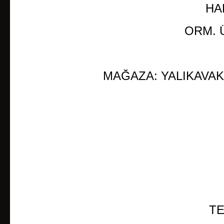
BEZEME RÖLYEFLER
HA
APLİK
ORM. Ü
ÇİNİ YER DESENLİ KAROLARI
PODİMA
MAĞAZA: YALIKAVA
COTTO YER DÖŞEME
KAPLAMA STONEWRAP
MOZAİK VE PATLATMA
ŞÖMİNE
ŞÖMİNE AKSESUARLARI
ŞÖMİNE -BACASIZ KALİFLAME
ATÖLYE UYGULAMALARI
TE