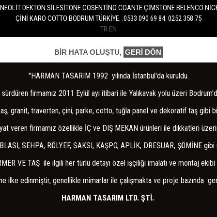
TR
EN
BİR HATA OLUŞTU,
GERİ DÖN
''HARMAN TASARIM 1992 yılında İstanbul'da kuruldu.
'da sürdüren firmamız 2011 Eylül ayı itibari ile Yalıkavak yolu üzeri Bod
granit, traverten, çini, parke, cotto, tuğla panel ve dekoratif taş gibi b
yat veren firmamız özellikle İÇ ve DIŞ MEKAN ürünleri ile dikkatleri üze
LASI, SEHPA, RÖLYEF, SAKSI, KAŞPO, APLİK, DRESUAR, ŞÖMİNE gibi ürün
 TAŞ ile ilgili her türlü detayı özel işçiliği imalatı ve montaj ekibi i
lke edinmiştir, genellikle mimarlar ile çalışmakta ve proje bazında gerek
HARMAN TASARIM LTD. ŞTİ.