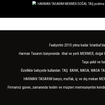
İÇ MEKAN
DIŞ MEKAN
MUTFAK
BANYO
HAVUZ
Faaliyetini 2010 yılına kadar İstanbul
PLAKALAR
Harman Tasarım bünyesinde ithal ve yerli MERMER, doğal taş, 
MASA
Taşa şekil ve ha
SEHPA
Özellikle bahçede kullanılan: TAŞ BANK, MASA, MASA TAB
DRESUAR
HARMAN TASARIM banyo, mutfak, iç ve dış mekan MERMER VE
BANK
Firmamız güven, zamanında teslim ve müşteri memnuniyetini kendine i
ÇEŞME
SAKSI