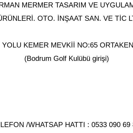
RMAN MERMER TASARIM VE UYGUL
RÜNLERİ. OTO. İNŞAAT SAN. VE TİC L
K YOLU KEMER MEVKİİ NO:65 ORTAKE
(Bodrum Golf Kulübü girişi)
LEFON /WHATSAP HATTI : 0533 090 69