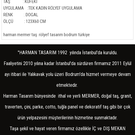
BEZEME RÖLYEFLER
TAŞ : KÜFEKİ
UYGULAMA :TEK KADIN RÖLYEF UYGULAMA
APLİK
RENK : DOGAL
ÖLÇÜ : 123X60 CM
ÇİNİ YER DESENLİ KAROLARI
PODİMA
harman mermer taş rölyef tasarım bodrum türkiye
COTTO YER DÖŞEME
''HARMAN TASARIM 1992 yılında İstanbul'da kuruldu.
KAPLAMA STONEWRAP
Faaliyetini 2010 yılına kadar İstanbul'da sürdüren firmamız 2011 Eylül
MOZAİK VE PATLATMA
ayı itibari ile Yalıkavak yolu üzeri Bodrum'da hizmet vermeye devam
ŞÖMİNE
etmektedir.
ŞÖMİNE AKSESUARLARI
Harman Tasarım bünyesinde ithal ve yerli MERMER, doğal taş, granit,
ŞÖMİNE -BACASIZ KALİFLAME
traverten, çini, parke, cotto, tuğla panel ve dekoratif taş gibi bir çok
ATÖLYE UYGULAMALARI
ürün yelpazesini müşterilerinin hizmetine sunmaktadır.
Taşa şekil ve hayat veren firmamız özellikle İÇ ve DIŞ MEKAN