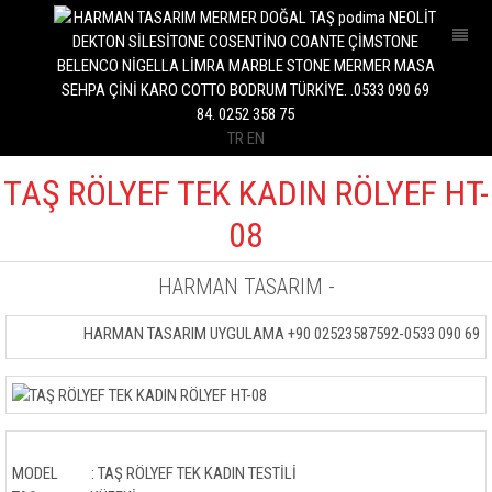
İÇ MEKAN
DIŞ MEKAN
MUTFAK
TR
EN
BANYO
HAVUZ
TAŞ RÖLYEF TEK KADIN RÖLYEF HT-
PLAKALAR
08
MASA
HARMAN TASARIM
-
SEHPA
HARMAN TASARIM UYGULAMA +90 02523587592-0533 090 69 8
DRESUAR
BANK
ÇEŞME
SAKSI
MODEL : TAŞ RÖLYEF TEK KADIN TESTİLİ