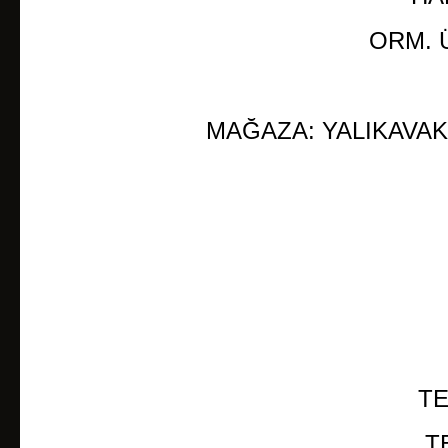
BEZEME RÖLYEFLER
ORM. Ü
APLİK
ÇİNİ YER DESENLİ KAROLARI
PODİMA
MAĞAZA: YALIKAVA
COTTO YER DÖŞEME
KAPLAMA STONEWRAP
MOZAİK VE PATLATMA
ŞÖMİNE
ŞÖMİNE AKSESUARLARI
ŞÖMİNE -BACASIZ KALİFLAME
ATÖLYE UYGULAMALARI
TE
T