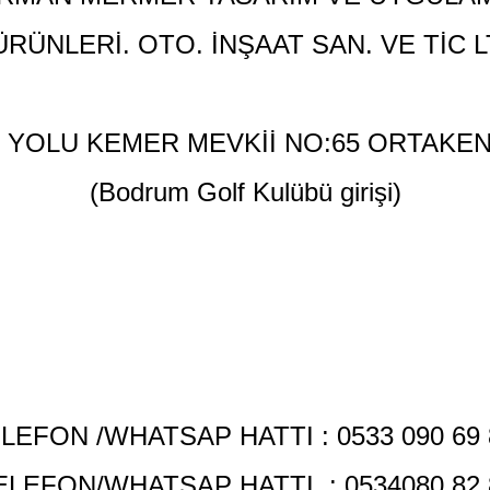
RÜNLERİ. OTO. İNŞAAT SAN. VE TİC L
K YOLU KEMER MEVKİİ NO:65 ORTAKE
(Bodrum Golf Kulübü girişi)
LEFON /WHATSAP HATTI : 0533 090 69
ELEFON/WHATSAP HATTI :
0534080 82 