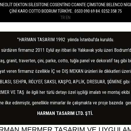
TR
EN
''HARMAN TASARIM 1992 yılında İstanbul'da kuruldu.
'da sürdüren firmamız 2011 Eylül ayı itibari ile Yalıkavak yolu üzeri Bod
granit, traverten, çini, parke, cotto, tuğla panel ve dekoratif taş gibi b
yat veren firmamız özellikle İÇ ve DIŞ MEKAN ürünleri ile dikkatleri üze
LASI, SEHPA, RÖLYEF, SAKSI, KAŞPO, APLİK, DRESUAR, ŞÖMİNE gibi ürün
 TAŞ ile ilgili her türlü detayı özel işçiliği imalatı ve montaj ekibi i
lke edinmiştir, genellikle mimarlar ile çalışmakta ve proje bazında gerek
HARMAN TASARIM LTD. ŞTİ.
RMAN MERMER TASARIM VE UYGUL