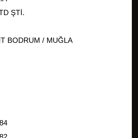
TD ŞTİ.
İLETİŞİM
İMALAT ÇALIŞMALARI
NT BODRUM / MUĞLA
MARKA VE TASARIM TESCİL
REFERANSLAR
SHOWROOM
 84
82