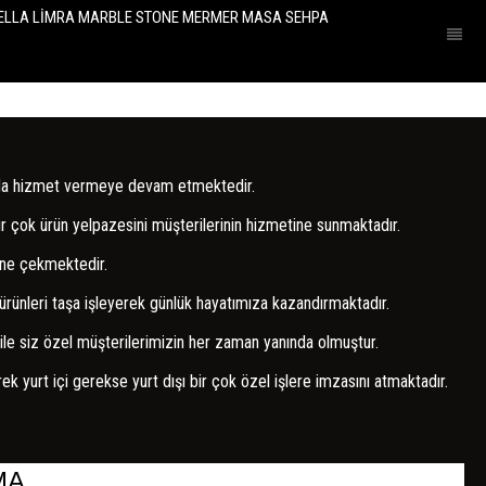
Yazar :
HARMAN TASARIM MERMER DOĞAL T
podima NEOLİT DEKTON SİLESİTONE NİGEL
LİMRA MARBLE STONE BODRUM TÜRKİYE.. 0
358 75 92..... harman@harmantasarim.com
rum'da hizmet vermeye devam etmektedir.
DEEP EPOKSİ RUSTİC
ir çok ürün yelpazesini müşterilerinin hizmetine sunmaktadır.
rine çekmektedir.
BAYİLİKLER
leri taşa işleyerek günlük hayatımıza kazandırmaktadır.
DEVAM EDEN PROJELER
le siz özel müşterilerimizin her zaman yanında olmuştur.
 yurt içi gerekse yurt dışı bir çok özel işlere imzasını atmaktadır.
E-KATALOG
HAKKIMIZDA
AMA