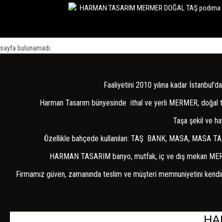
İÇ MEKAN
DIŞ MEKAN
MUTFAK
sayfa bulunamadı.
BANYO
HAVUZ
Faaliyetini 2010 yılına kadar İstanbul
PLAKALAR
Harman Tasarım bünyesinde ithal ve yerli MERMER, doğal taş, 
MASA
Taşa şekil ve ha
SEHPA
Özellikle bahçede kullanılan: TAŞ BANK, MASA, MASA TAB
DRESUAR
HARMAN TASARIM banyo, mutfak, iç ve dış mekan MERMER VE
BANK
Firmamız güven, zamanında teslim ve müşteri memnuniyetini kendine i
ÇEŞME
SAKSI
HA