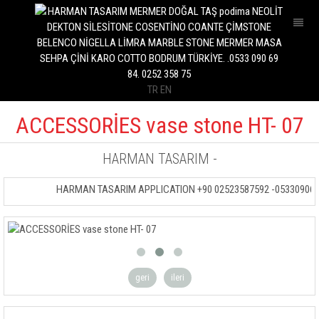
İNTERİOR
OUTDOOR
KİTCHEN
TR
EN
BATHROOM
POOR
ACCESSORİES vase stone HT- 07
MARBLE SLAB
HARMAN TASARIM
-
STONE TABLE
HARMAN TASARIM APPLICATION +90 02523587592 -053309069
COFFE TABLE
DRESUAR
STONE BENCH
FOUNTAİN STONE
geri
ileri
KAŞPO VASE