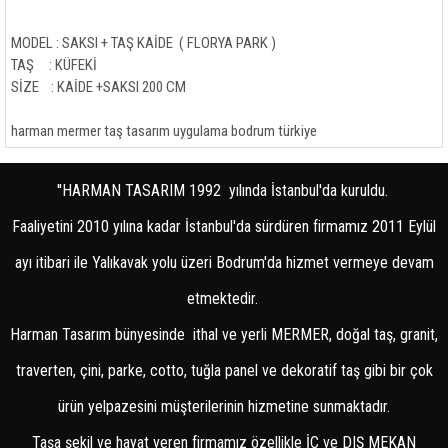
RELİEF
STONE WALL
MODEL : SAKSI + TAŞ KAİDE ( FLORYA PARK )
TAŞ : KÜFEKİ
TİLE APPLİCATİON
SİZE : KAİDE +SAKSI 200 CM
COTTO/GROUND FLOOR
harman mermer taş tasarım uygulama bodrum türkiye
FİREPLACE
''HARMAN TASARIM 1992 yılında İstanbul'da kuruldu.
FIREPLACES AKSESUAR
Faaliyetini 2010 yılına kadar İstanbul'da sürdüren firmamız 2011 Eylül
KALİFLAME FİREPLACE
ayı itibari ile Yalıkavak yolu üzeri Bodrum'da hizmet vermeye devam
FRESK/MANUEL LABOR
etmektedir.
Harman Tasarım bünyesinde ithal ve yerli MERMER, doğal taş, granit,
traverten, çini, parke, cotto, tuğla panel ve dekoratif taş gibi bir çok
ürün yelpazesini müşterilerinin hizmetine sunmaktadır.
Taşa şekil ve hayat veren firmamız özellikle İÇ ve DIŞ MEKAN