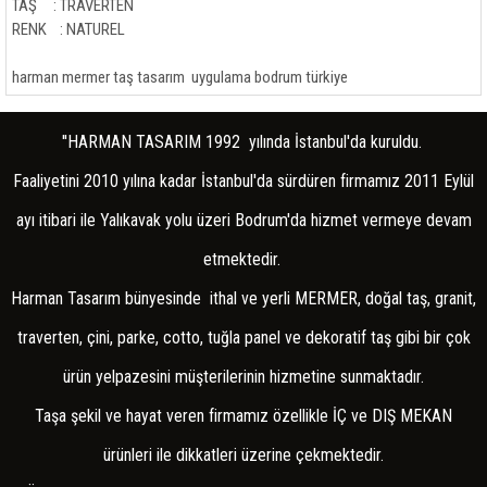
RELİEF
TAŞ : TRAVERTEN
RENK : NATUREL
STONE WALL
harman mermer taş tasarım uygulama bodrum türkiye
TİLE APPLİCATİON
COTTO/GROUND FLOOR
''HARMAN TASARIM 1992 yılında İstanbul'da kuruldu.
Faaliyetini 2010 yılına kadar İstanbul'da sürdüren firmamız 2011 Eylül
FİREPLACE
ayı itibari ile Yalıkavak yolu üzeri Bodrum'da hizmet vermeye devam
FIREPLACES AKSESUAR
etmektedir.
KALİFLAME FİREPLACE
Harman Tasarım bünyesinde ithal ve yerli MERMER, doğal taş, granit,
FRESK/MANUEL LABOR
traverten, çini, parke, cotto, tuğla panel ve dekoratif taş gibi bir çok
ürün yelpazesini müşterilerinin hizmetine sunmaktadır.
Taşa şekil ve hayat veren firmamız özellikle İÇ ve DIŞ MEKAN
ürünleri ile dikkatleri üzerine çekmektedir.