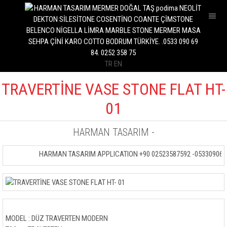
İNTERİOR
OUTDOOR
KİTCHEN
TR
EN
BATHROOM
POOR
TRAVERTİNE VASE STONE FLAT HT-
MARBLE SLAB
01
STONE TABLE
HARMAN TASARIM
-
COFFE TABLE
HARMAN TASARIM APPLICATION +90 02523587592 -053309069
DRESUAR
STONE BENCH
FOUNTAİN STONE
KAŞPO VASE
MODEL : DÜZ TRAVERTEN MODERN