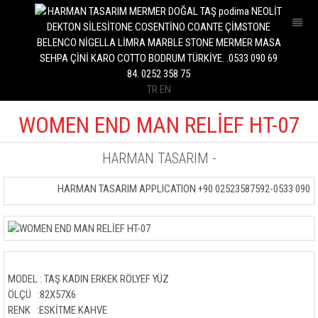
İNTERİOR
OUTDOOR
KİTCHEN
TR
EN
BATHROOM
POOR
WOMEN END MAN RELİEF HT-07
MARBLE SLAB
HARMAN TASARIM
-
STONE TABLE
HARMAN TASARIM APPLICATION +90 02523587592-0533 090 69
COFFE TABLE
DRESUAR
STONE BENCH
FOUNTAİN STONE
MODEL : TAŞ KADIN ERKEK RÖLYEF YÜZ
ÖLÇÜ :82X57X6
KAŞPO VASE
RENK :ESKİTME KAHVE