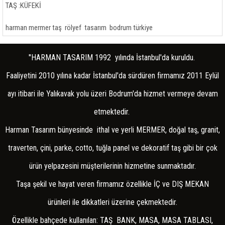
RELİEF
TAŞ :KÜFEKİ
STONE WALL
harman mermer taş rölyef tasarım bodrum türkiye
TİLE APPLİCATİON
COTTO/GROUND FLOOR
''HARMAN TASARIM 1992 yılında İstanbul'da kuruldu.
Faaliyetini 2010 yılına kadar İstanbul'da sürdüren firmamız 2011 Eylül
FİREPLACE
ayı itibari ile Yalıkavak yolu üzeri Bodrum'da hizmet vermeye devam
FIREPLACES AKSESUAR
etmektedir.
KALİFLAME FİREPLACE
Harman Tasarım bünyesinde ithal ve yerli MERMER, doğal taş, granit,
FRESK/MANUEL LABOR
traverten, çini, parke, cotto, tuğla panel ve dekoratif taş gibi bir çok
ürün yelpazesini müşterilerinin hizmetine sunmaktadır.
Taşa şekil ve hayat veren firmamız özellikle İÇ ve DIŞ MEKAN
ürünleri ile dikkatleri üzerine çekmektedir.
Özellikle bahçede kullanılan: TAŞ BANK, MASA, MASA TABLASI,